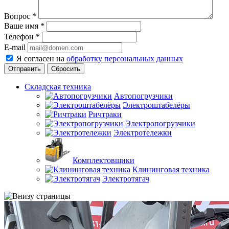
Вопрос
*
Ваше имя
*
Телефон
*
E-mail
Я согласен на
обработку персональных данных
Сбросить
Складская техника
Автопогрузчики
Электроштабелёры
Ричтраки
Электропогрузчики
Электротележки
Комплектовщики
Клининговая техника
Электротягач