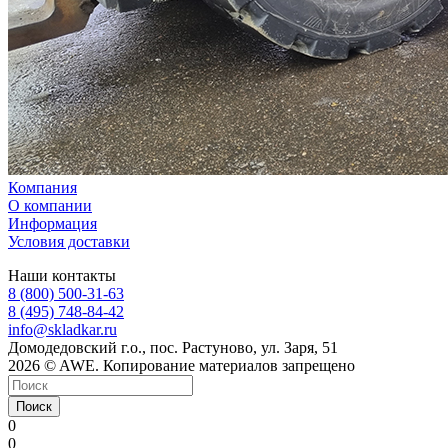
Компания
О компании
Информация
Условия доставки
Наши контакты
8 (800) 500-31-63
8 (495) 748-84-42
info@skladkar.ru
Домодедовский г.о., пос. Растуново, ул. Заря, 51
2026 © AWE. Копирование материалов запрещено
Поиск
0
0