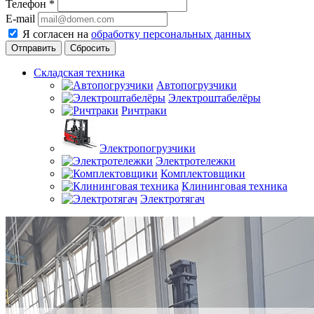
Телефон
*
E-mail
Я согласен на
обработку персональных данных
Сбросить
Складская техника
Автопогрузчики
Электроштабелёры
Ричтраки
Электропогрузчики
Электротележки
Комплектовщики
Клининговая техника
Электротягач